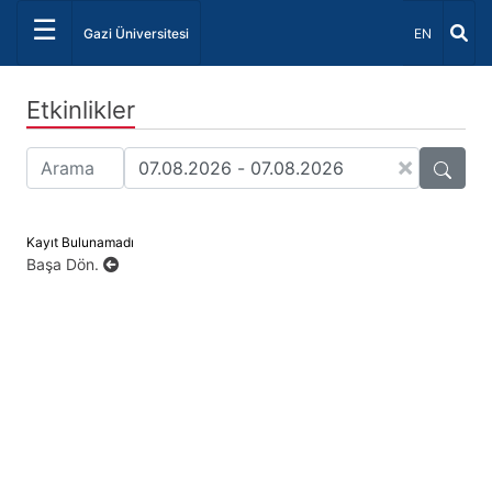
☰
Dil Seçiniz 
Gazi Üniversitesi
EN
Etkinlikler
×
Kayıt Bulunamadı
Başa Dön.