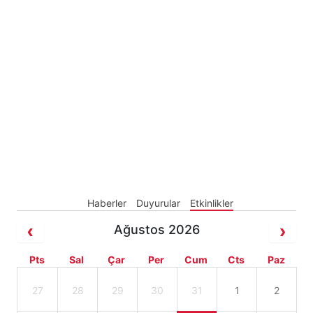
Haberler
Duyurular
Etkinlikler
Ağustos 2026
Pts
Sal
Çar
Per
Cum
Cts
Paz
27
28
29
30
31
1
2